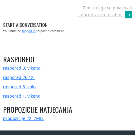
POST
Zimska liga se polako ali
NAVIGATION
sigurno vraća u Labin!
→
START A CONVERSATION
You must be
logged in
to post a comment.
RASPOREDI
raspored 3. vikend
raspored 26.12.
raspored 3. kolo
raspored 1. vikend
PROPOZICIJE NATJECANJA
propozicije 22. ZMLL