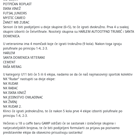
POTPIĆAN ROPLAST
ISKRA VINEŽ
FUTSAL JUNIORS
MYSTIC CAMEO
ŽANET MB ZUBAC
Seniori će biti podijeljeni u dvije skupine (6+5), te će igrati dvokružno. Prva 4 u svakoj
skupini izboriti će četvrtfinale. Nositelji skupina su HARLEM AUTOOTPAD TRUMIĆ i SANTA
DOMENICA.
U veteranima ima 4 momčadi koje će igrati trokružno (9 kola). Nakon toga igraju
polufinale po principu 1-4, 2-3.
HARLEM
SANTA DOMENICA VETERANI
CEMENT
RAŠA MERAG
U kategoriji U11 biti će 5 ili 6 ekipa, nadamo se da će naš najmasovniji sportski kolektiv
NK “Rudar” nastupiti sa dvije ekipe:
NK RUDAR
NK RABAC
NK ISKRA VINEŽ
NK JEDINSTVO OMLADINAC
NK ŽMINJ
NK RUDAR 2.
Klinci će igrati jednokružno, te će nakon 5 kola prve 4 ekipe izboriti polufinale po
principu 1-4, 2-3.
Večeras u 18 u caffe baru GAMP održati će se sastanak i izvlačenje skupina i
natjecateljsklih brojeva, te će biti podijeljeni formularti za prijavu pa pozivamo
predstavnike ekipa da obavezno prisustvuju sastanku!