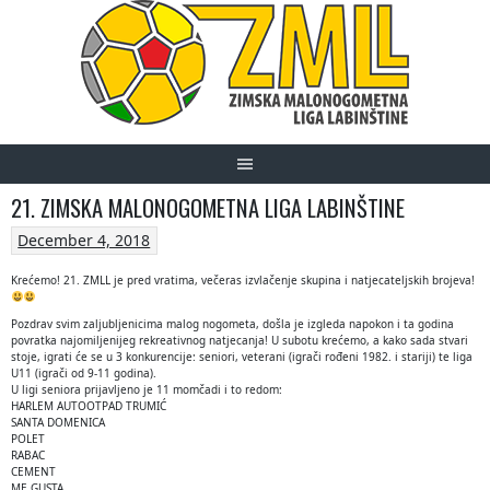
Skip
to
content
21. ZIMSKA MALONOGOMETNA LIGA LABINŠTINE
December 4, 2018
Krećemo! 21. ZMLL je pred vratima, večeras izvlačenje skupina i natjecateljskih brojeva!
Pozdrav svim zaljubljenicima malog nogometa, došla je izgleda napokon i ta godina
povratka najomiljenijeg rekreativnog natjecanja! U subotu krećemo, a kako sada stvari
stoje, igrati će se u 3 konkurencije: seniori, veterani (igrači rođeni 1982. i stariji) te liga
U11 (igrači od 9-11 godina).
U ligi seniora prijavljeno je 11 momčadi i to redom:
HARLEM AUTOOTPAD TRUMIĆ
SANTA DOMENICA
POLET
RABAC
CEMENT
ME GUSTA